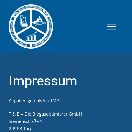
Skip
to
content
Toggl
Navig
Prozessbiologie
Controlling
Impressum
Projektentwicklung
Angaben gemäß § 5 TMG
Dokumentation
T & B – Die Biogasoptimierer GmbH
Siemensstraße 1
24963 Tarp
Gasleckortung